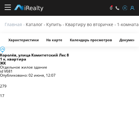
0
Карточка
Главная
-
Каталог
-
Купить
-
Квартиру во вторичке
-
1-комната
квартиры
Характеристики
На карте
Календарь просмотров
Документ
Королёв
,
улица Комитетский Лес
8
1 к. квартира
ЖК
Отдельное жилое здание
id
V681
Опубликовано:
02 июня, 12:07
279
17