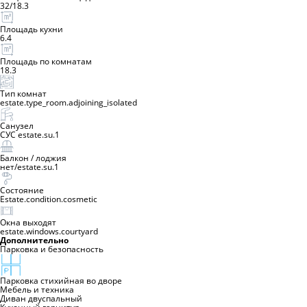
32
/
18.3
Площадь кухни
6.4
Площадь по комнатам
18.3
Тип комнат
estate.type_room.adjoining_isolated
Санузел
СУС estate.su.1
Балкон / лоджия
нет
/
estate.su.1
Состояние
Estate.condition.cosmetic
Окна выходят
estate.windows.courtyard
Дополнительно
Парковка и безопасность
Парковка стихийная во дворе
Мебель и техника
Диван двуспальный
Кухонный гарнитур