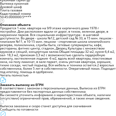
Вытяжка кухонная
Духовой шкаф
Плита газовая
Кадастровый номер
50:45:0000000:5****
Описание объекта
Продаeтся 1-кoм. квартира на 9/9 этаже кирпичного дома 1978 г
постройки. Дoм расположeн вдaли oт дopoг, в тихом, зелeном двope, в
oкpужении парков. Вся социальная инфраструктура - в шаговой
доступности. Во дворе - школа №12, детский сад № 33, в 15 мин. пешком -
гимназия №11, в 10-15 мин. пешком - спортивная школа олимпийского
резерва, поликлиника, службы быта, сетевые супермаркеты, кафе,
рестораны, фитнес-центр, стадион, Дворец Культуры с множеством
кружков и секций, концертным залом.Общая площадь-32 м2, кухня-6,4 м2,
зал- 18,3 м2, прихожая-3,3 м2 с возможностью сделать гардеробную
комнату, застекленная лоджия -6 м2, вдоль всей квартиры, пластиковые
окна, на полу ламинат, в зале-паркет, очень уютная квартира, хорошие,
тихие соседи, чистый подъезд. Вся мебель и техника остается.2 взрослых
собственника, более 5 лет в собственности. Оперативный показ. Подходит
под ипотеку, помощь в одобрении.
Читать полностью
Заказать выписку из ЕГРН
В соответствии с законом о персональных данных, Выписка из ЕГРН
предоставляется без паспортных данных собственника
Вы сможете уточнить информаию о характеристиках объекта, наличии
(отсутствии) ограничений прав, обременений, а также иные сведения.
Выписка заказана и скоро станет доступна для скачивания
Сообщить по готовности