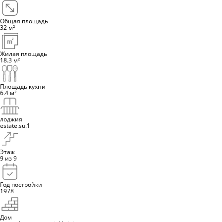
Общая площадь
32
м²
Жилая площадь
18.3
м²
Площадь кухни
6.4
м²
лоджия
estate.su.1
Этаж
9
из 9
Год постройки
1978
Дом