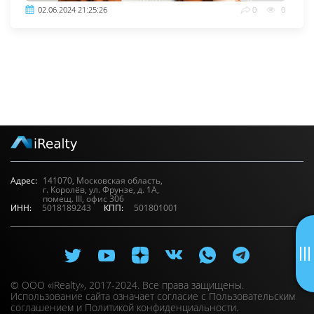
02.06.2024 21:25:26
0
0
Адрес:
141070, Московская область,
г. Королёв, ул. Фрунзе, д. 1А,
помещ. III, офис 306
ИНН:
5018189243
КПП:
501801001
© ООО «iRealty», 2017-2024. Все права защищены.
Использование сайта означает согласие с
Пользовательским
соглашением
и
Политикой конфиденциальности.