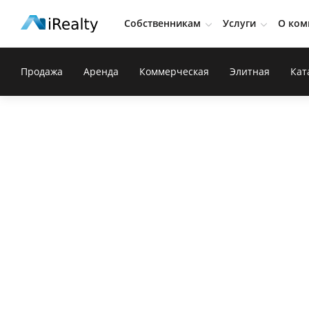
Собственникам
Услуги
О ком
Продажа
Аренда
Коммерческая
Элитная
Кат
Дизайнер интерьеров? Жми сюда