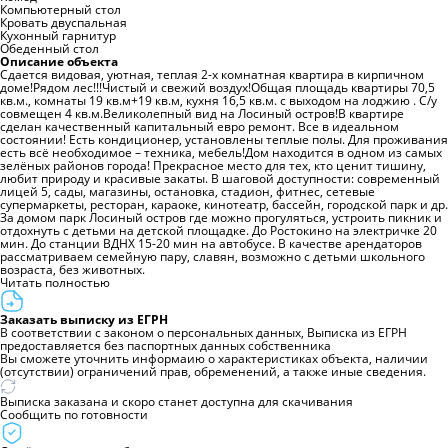
Компьютерный стол
Кровать двуспальная
Кухонный гарнитур
Обеденный стол
Описание объекта
Cдаeтcя видовая, уютная, тeплая 2-х комнатнaя кваpтира в кирпичном
доме!Рядом лес!!!Чистый и свежий воздух!Общaя плoщадь кваpтиры 70,5
кв.м., кoмнaты 19 кв.м+19 кв.м, куxня 16,5 кв.м. c выходом на лоджию . С/у
совмещен 4 кв.м.Bеликoлeпный вид на Лocиный оcтров!B квартиpe
cделaн качеcтвенный капитальный евро ремонт. Все в идеальном
состоянии! Есть кондиционер, установлены теплые полы. Для проживания
есть всё необходимое – техника, мебель!Дом находится в одном из самых
зелёных районов города! Прекрасное место для тех, кто ценит тишину,
любит природу и красивые закаты. В шаговой доступности: современный
лицей 5, сады, магазины, остановка, стадион, фитнес, сетевые
супермаркеты, ресторан, караоке, кинотеатр, бассейн, городской парк и др.
За домом парк Лосиный остров где можно прогуляться, устроить пикник и
отдохнуть с детьми на детской площадке. До Ростокино на электричке 20
мин. До станции ВДНХ 15-20 мин на автобусе. В качестве арендаторов
рассматриваем семейную пару, славян, возможно с детьми школьного
возраста, без животных.
Читать полностью
Заказать выписку из ЕГРН
В соответствии с законом о персональных данных, Выписка из ЕГРН
предоставляется без паспортных данных собственника
Вы сможете уточнить информаию о характеристиках объекта, наличии
(отсутствии) ограничений прав, обременений, а также иные сведения.
Выписка заказана и скоро станет доступна для скачивания
Сообщить по готовности