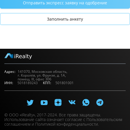
Отправить экспресс заявку на одобрение
Заполнить анкету
Адрес:
141070, Московская область,
г. Королёв, ул. Фрунзе, д. 1А,
помещ. III, офис 306
ИНН:
5018189243
КПП:
501801001
© ООО «iRealty», 2017-2024. Все права защищены.
Использование сайта означает согласие с
Пользовательским
соглашением
и
Политикой конфиденциальности.