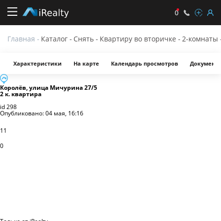
0
Карточка
Главная
-
Каталог
-
Снять
-
Квартиру во вторичке
-
2-комнаты
квартиры
Характеристики
На карте
Календарь просмотров
Документ
Королёв
,
улица Мичурина
27/5
2 к. квартира
id
298
Опубликовано:
04 мая, 16:16
11
0