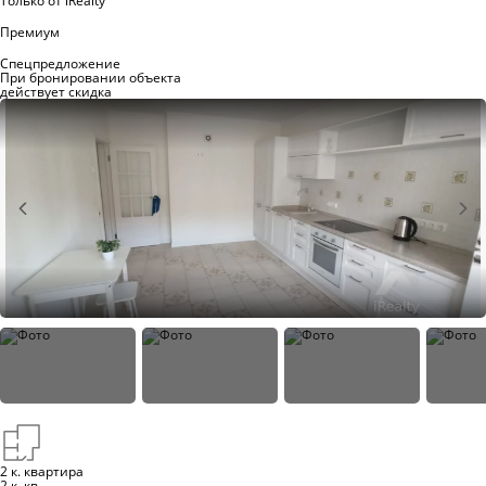
Только от iRealty
Премиум
Спецпредложение
При бронировании объекта
действует скидка
2 к. квартира
2 к. кв