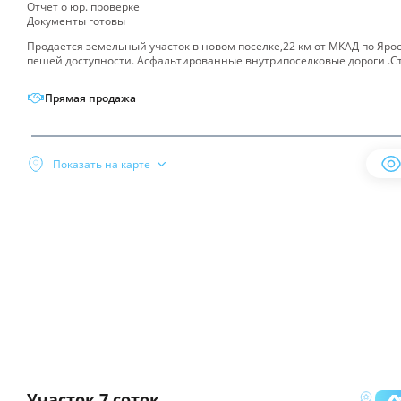
Отчет о юр. проверке
Документы готовы
Продается земельный участок в новом поселке,22 км от МКАД по Ярос
пешей доступности. Асфальтированные внутрипоселковые дороги .С
Прямая продажа
Поиск
Инфраструктура
по
Инфраструктура
Показать на карте
карте
Участок
7 соток