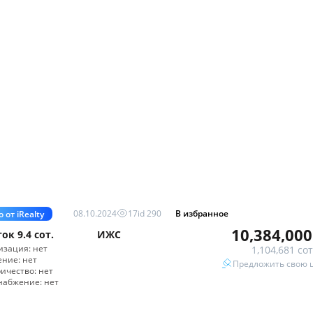
08.10.2024
17
id
290
В избранное
 от iRealty
10,384,000
ток
9.4 сот.
ИЖС
изация:
нет
1,104,681 сот
ение:
нет
Предложить свою 
ричество:
нет
набжение:
нет