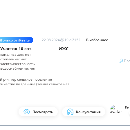
22.08.2024
19
id
Z152
В избранное
Только от iRealty
Участок
10 сот.
ИЖС
канализация:
нет
отопление:
нет
Пре
электричество:
есть
водоснабжение:
нет
 р-н, тер сельское поселение
тричество по границе (земли сельхоз наз
Ки
Посмотреть
Консультация