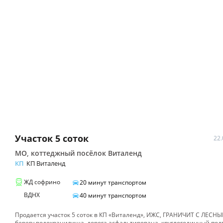
карте
Участок
5 соток
22.
МО, коттеджный посёлок Виталенд
КП
КП Виталенд
ЖД
софрино
20
минут транспортом
ВДНХ
40
минут транспортом
Продается участок 5 соток в КП «Виталенд», ИЖС, ГРАНИЧИТ С ЛЕСН
берегу водохранилища, дорога асфальтирована, круглогодичный подъ