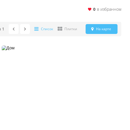
0
в избранном
з
1
Список
Плитки
На карте