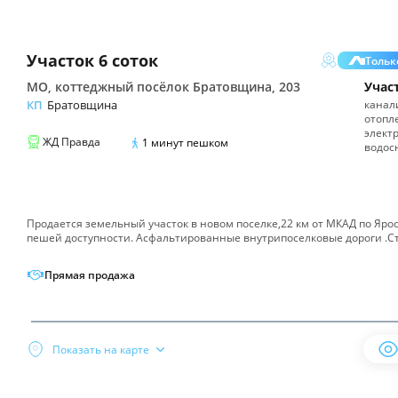
Участок
6 соток
Только
МО, коттеджный посёлок Братовщина, 203
Учас
КП
Братовщина
канал
отопл
элект
ЖД
Правда
1
минут пешком
водос
Продается земельный участок в новом поселке,22 км от МКАД по Ярос
пешей доступности. Асфальтированные внутрипоселковые дороги .С
Прямая продажа
Поиск
Инфраструктура
по
Инфраструктура
Показать на карте
карте