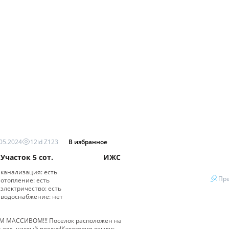
05.2024
12
id
Z123
В избранное
Участок
5 сот.
ИЖС
канализация:
есть
Пре
отопление:
есть
электричество:
есть
водоснабжение:
нет
ЫМ МАССИВОМ!!! Поселок расположен на
езд, чистый воздух!Категория земли: