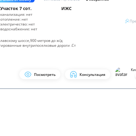
Участок
7 сот.
ИЖС
канализация:
нет
отопление:
нет
Пре
электричество:
нет
водоснабжение:
нет
славскому шоссе,900 метров до ж/д
ьтированные внутрипоселковые дороги .Ст
Ки
Посмотреть
Консультация