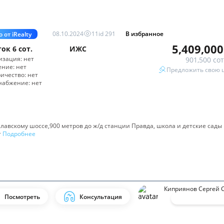
08.10.2024
11
id
291
В избранное
 от iRealty
5,409,000
ток
6 сот.
ИЖС
изация:
нет
901,500 сот
ение:
нет
Предложить свою 
ричество:
нет
набжение:
нет
лавскому шоссе,900 метров до ж/д станции Правда, школа и детские сады 
т
Подробнее
Киприянов Сергей С
Посмотреть
Консультация