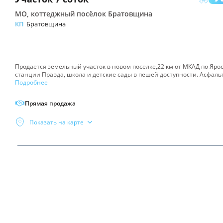
МО, коттеджный посёлок Братовщина
КП
Братовщина
Продается земельный участок в новом поселке,22 км от МКАД по Яро
станции Правда, школа и детские сады в пешей доступности. Асфал
Подробнее
Прямая продажа
Показать на карте
Поиск
Инфраструктура
по
Инфраструктура
карте