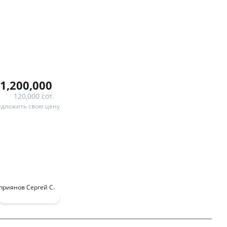
1,200,000
120,000 сот.
дложить свою цену
приянов Сергей С.