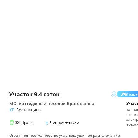
Участок
9.4 соток
Только
МО, коттеджный посёлок Братовщина
Учас
КП
Братовщина
канал
отопл
элект
ЖД
Правда
5
минут пешком
водос
Ограниченное количество участков, удачное расположение.