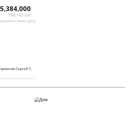
5,384,000
769,143 сот.
дложить свою цену
приянов Сергей С.