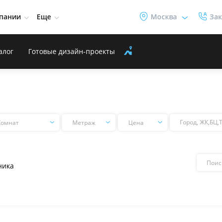
пании
Еще
Москва
Зак
алог
Готовые дизайн-проекты
Комнат
Цена
Цена
Поиск
ника