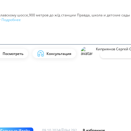
лавскому шоссе,900 метров до ж/д станции Правда, школа и детские сады 
т
Подробнее
Киприянов Сергей С
Посмотреть
Консультация
09.10.2024
9
id
292
В избранное
Только от iRealty