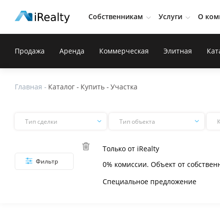
Собственникам
Услуги
О ком
Продажа
Аренда
Коммерческая
Элитная
Кат
Главная
-
Каталог
-
Купить
-
Участка
Продажа
участка
Тип сделки
Тип объекта
Тип
Тип
сделки
объекта
Только от iRealty
Фильтр
0% комиссии. Объект от собствен
Специальное предложение
Фильтр