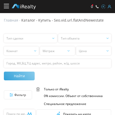
0
Главная
-
Каталог
-
Купить
-
Seo.vid.url.flatAndNewestate
seo.type.sales
seo.room.count
seo.vid.flatAndNewestate
Тип сделки
Тип объекта
Тип
Тип
сделки
объекта
Комнат
Цена
Цена
Поиск
Найти
Только от iRealty
Фильтр
0% комиссии. Объект от собственника
Специальное предложение
Поиск
Показать на карте