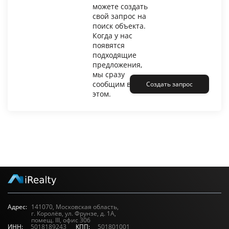
можете создать
свой запрос на
поиск объекта.
Когда у нас
появятся
подходящие
предложения,
мы сразу
сообщим вам об
Создать запрос
этом.
Адрес:
141070, Московская область,
г. Королёв, ул. Фрунзе, д. 1А,
помещ. III, офис 306
ИНН:
5018189243
КПП:
501801001