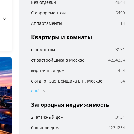
Без отделки
4644
info@artdir.ru
Иванов Семён
8
850
С евроремонтом
6499
баллов
0
География работы:
Аппартаменты
14
Ейск
Контакты
+7 (902)-761-80-55
Квартиры и комнаты
info@artdir.ru
Иванов Семён
8
с ремонтом
3131
850
баллов
География работы:
от застройщика в Москве
4234234
Ейск
Топ 10
Контакты
кирпичный дом
424
ЖК Бутово Парк
+7 (902)-761-80-55
с отд. от застройщика в Н. Москве
64
info@artdir.ru
1-комнатные
256
с отд. от застройщика
679
2-комнатные
65
от застройщика в Москве
4234234
Загородная недвижимость
3-комнатные
97
кирпичный дом
424
4-комнатные
55
2- этажный дом
3131
5-комнатные
74
с отд. от застройщика в Н. Москве
64
большие дома
4234234
6-комнатные
10