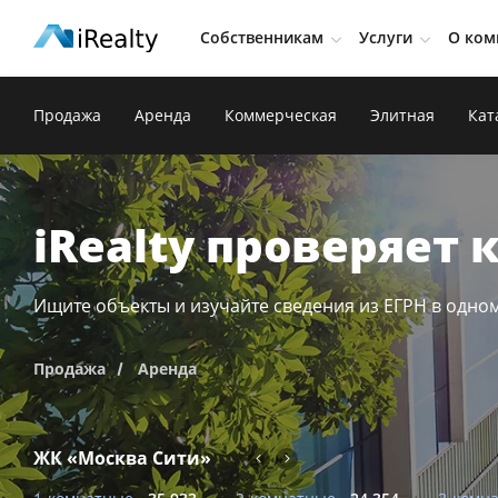
Собственникам
Услуги
О ком
Продажа
Аренда
Коммерческая
Элитная
Кат
iRealty
-
iRealty проверяет
Каталог
продажа
Ищите объекты и изучайте сведения из ЕГРН в одном
Продажа
Аренда
ЖК «Москва Сити»