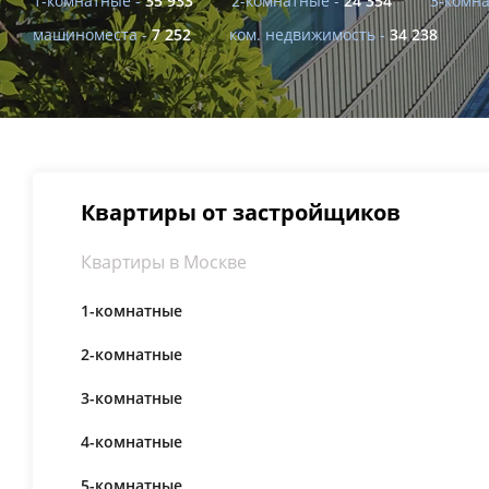
1-комнатные -
35 933
2-комнатные -
24 354
3-комна
машиноместа -
7 252
ком. недвижимость -
34 238
Квартиры от застройщиков
Квартиры в Москве
1-комнатные
2-комнатные
3-комнатные
4-комнатные
5-комнатные