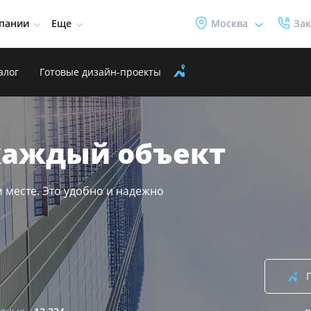
пании
Еще
Москва
Зак
алог
Готовые дизайн-проекты
 каждый объект
 месте. Это удобно и надежно
ЖК «Victory Park Residences»