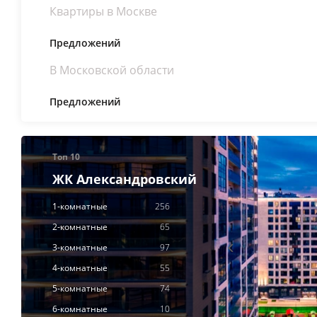
Квартиры в Москве
Предложений
В Московской области
Предложений
Топ 10
ЖК Александровский
1-комнатные
256
2-комнатные
65
3-комнатные
97
4-комнатные
55
5-комнатные
74
6-комнатные
10