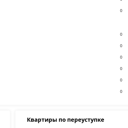
0
0
0
0
0
0
0
Квартиры по переуступке