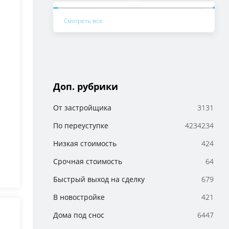
Киприянов Сергей
11
Смотреть все
2600
баллов
География работы:
Королев, Мытищи,
ещё
Контакты
+7 (902)-761-80-55
info@artdir.ru
Доп. рубрики
Сычёва Анна
17
От застройщика
3131
9400
баллов
По переуступке
4234234
География работы:
Москва
Низкая стоимость
424
Контакты
+7 (902)-761-80-55
Срочная стоимость
64
info@artdir.ru
Набиев Артур
4
Быстрый выход на сделку
679
300
баллов
География работы:
В новостройке
421
Краснодар
Дома под снос
Контакты
6447
+7 (902)-761-80-55