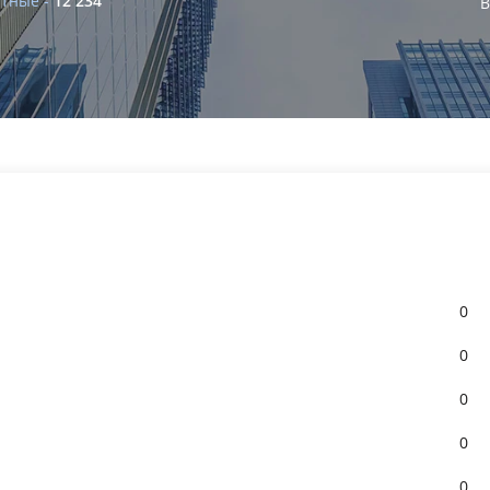
тные -
12 234
1-комнатные -
35 933
2-комнатные -
24 3
В
машиноместа -
7 252
ком. недвижимость 
0
0
0
0
0