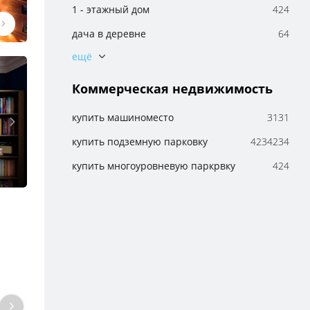
1 - этажный дом
424
дача в деревне
64
дача
679
2- этажный дом
3131
Коммерческая недвижимость
большие дома
4234234
купить машиноместо
3131
1 - этажный дом
424
купить подземную парковку
4234234
дача в деревне
64
купить многоуровневую паркрвку
424
дача
679