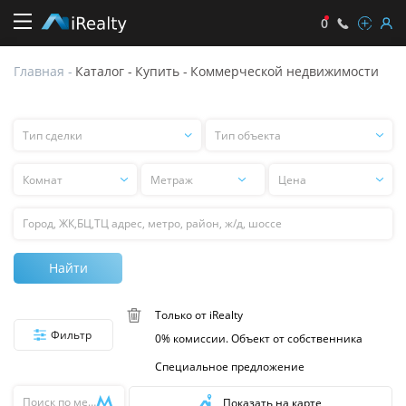
0
Главная
-
Каталог
-
Купить
-
Коммерческой недвижимости
Продажа
коммерческой
недвижимости
Тип сделки
Тип объекта
Тип
Тип
сделки
объекта
Комнат
Цена
Цена
Поиск
Найти
Только от iRealty
Фильтр
0% комиссии. Объект от собственника
Специальное предложение
Поиск
Показать на карте