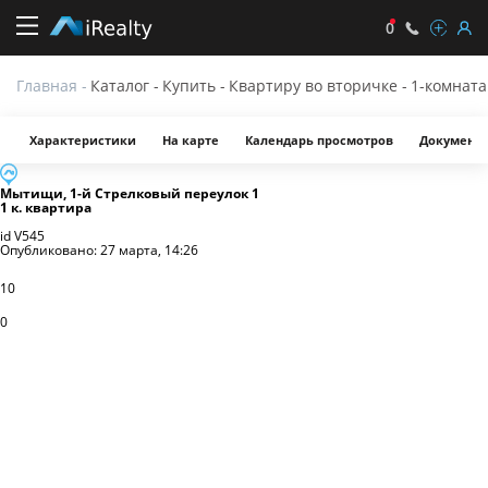
0
Карточка
Главная
-
Каталог
-
Купить
-
Квартиру во вторичке
-
1-комната
квартиры
Характеристики
На карте
Календарь просмотров
Документ
Мытищи
,
1-й Стрелковый переулок
1
1 к. квартира
id
V545
Опубликовано:
27 марта, 14:26
10
0