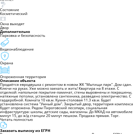
Состояние
Косметический
Окна выходят
Двор
Дополнительно
Парковка и безопасность
Видеонаблюдение
Охрана
Огороженная территория
Описание объекта
Продаётся евродвушка с ремонтом в новом ЖК "Мытищи парк". Дом сдан.
Ключи на руках. Уже можно заехать и жить! Квартира на 8 этаже. С
отделкой: напольное покрытие-ламинат, стены выровнены и покрашены,
натяжные потолки, установлена сантехника, разведено электричество. С
гардеробной. Комната 10 кв.м. Кухня-столовая 11.3 кв.м. Будет
установлена система "Умный дом". Закрытый двор, территория комплекса
будет огорожена. Рядом Пироговский лесопарк, социальная
инфраструктура: школы, детские сады, магазины. До МКАД на автомобиле
минут 15, до ж/д станции 20 минут пешком. Продажа прямая. Торг.
Читать полностью
Заказать выписку из ЕГРН