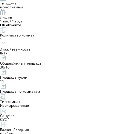
Тип дома
монолитный
Лифты
1 пас
/
1 груз
Об объекте
Количество комнат
1
Этаж / этажность
8
/
17
Общая/жилая площадь
30
/
10
Площадь кухни
11
Площадь по комнатам
Тип комнат
Изолированные
Санузел
СУС 1
Балкон / лоджия
нет
/
нет