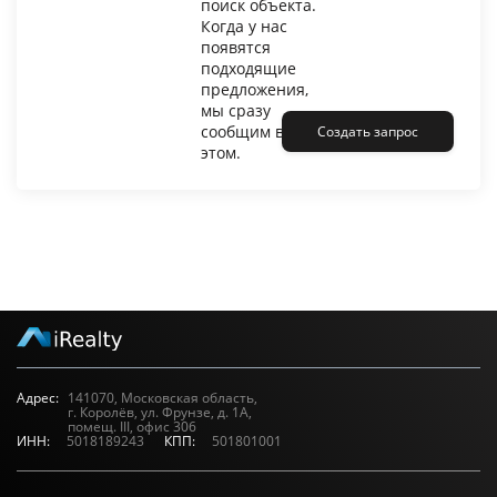
поиск объекта.
Когда у нас
появятся
подходящие
предложения,
мы сразу
сообщим вам об
Создать запрос
этом.
Адрес:
141070, Московская область,
г. Королёв, ул. Фрунзе, д. 1А,
помещ. III, офис 306
ИНН:
5018189243
КПП:
501801001