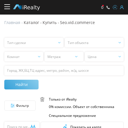
0
Главная
-
Каталог
-
Купить
-
Seo.vid.commerce
seo.type.sales
seo.vid.commerce
Тип сделки
Тип объекта
Тип
Тип
сделки
объекта
Комнат
Цена
Цена
Поиск
Найти
Только от iRealty
Фильтр
0% комиссии. Объект от собственника
Специальное предложение
Поиск
Показать на карте