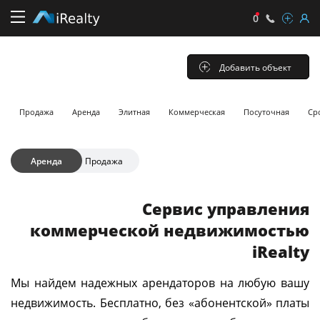
0
Продажа
коммерческой
Добавить объект
недвижимости
для
Продажа
Аренда
Элитная
Коммерческая
Посуточная
Ср
собственников
Аренда
Продажа
Сервис управления
коммерческой недвижимостью
iRealty
Мы найдем надежных арендаторов на любую вашу
недвижимость. Бесплатно, без «абонентской» платы