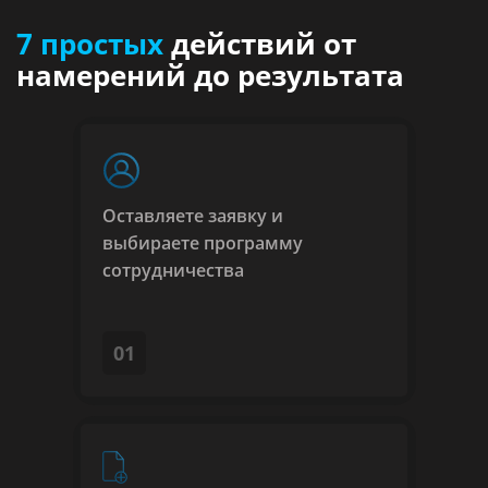
7 простых
действий от
намерений до результата
Оставляете заявку и
Вы можете отправить заявку через
выбираете программу
форму на сайте, позвонить нам по
сотрудничества
номеру 8(495)120-26-02, или
зарегистрироваться в личном
кабинете
01