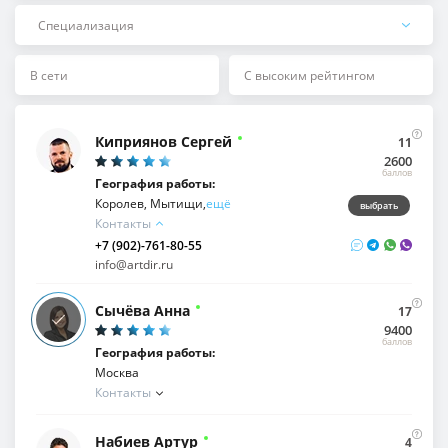
Специализация
В сети
С высоким рейтингом
Киприянов Сергей
11
2600
баллов
География работы:
Королев, Мытищи,
ещё
выбрать
Контакты
+7 (902)-761-80-55
info@artdir.ru
Сычёва Анна
17
9400
баллов
География работы:
Москва
Контакты
+7 (902)-761-80-55
info@artdir.ru
Набиев Артур
4